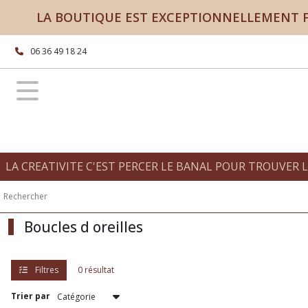
Fermer
LA BOUTIQUE EST EXCEPTIONNELLEMENT FE
06 36 49 18 24
FILTRES
Tous
les
produits
Afficher
LA CREATIVITE C'EST PERCER LE BANAL POUR TROUVER 
les
résultats
Boucles d oreilles
Filtres
0 résultat
Trier par